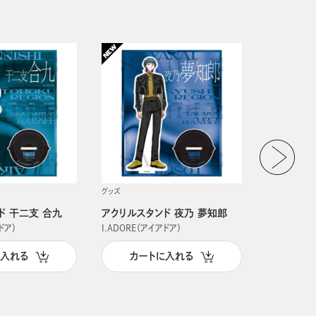
グッズ
グッズ
ド 干二支 合九
アクリルスタンド 夜乃 夢知郎
アクリルス
ドア）
I.ADORE（アイアドア）
I.ADORE（
に入れる
カートに入れる
カー