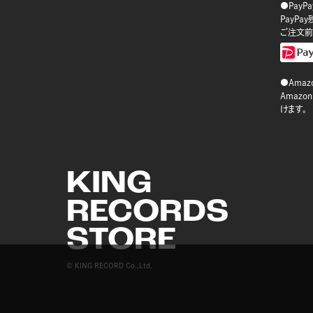
●PayP
PayP
ご注文前
●Amazo
Amaz
けます。
KING
RECORDS
STORE
© KING RECORD Co.,Ltd.