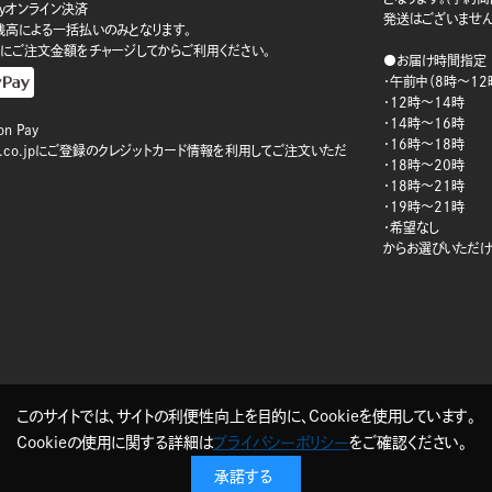
ayオンライン決済
発送はございません
ay残高による一括払いのみとなります。
にご注文金額をチャージしてからご利用ください。
●お届け時間指定
・午前中（8時～12
・12時～14時
・14時～16時
n Pay
・16時～18時
on.co.jpにご登録のクレジットカード情報を利用してご注文いただ
・18時～20時
・18時～21時
・19時～21時
・希望なし
からお選びいただけ
このサイトでは、サイトの利便性向上を目的に、Cookieを使用しています。
Cookieの使用に関する詳細は
プライバシーポリシー
をご確認ください。
承諾する