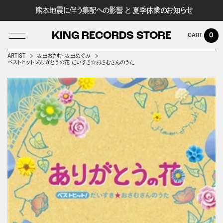
熊本地震に伴う集配への影響 と 夏季休業のお知らせ
KING RECORDS STORE
0
ARTIST
坂田おさむ・坂田めぐみ
ベストヒット!ありがとうの花 だいすき☆おさむさんのうた
LOG IN