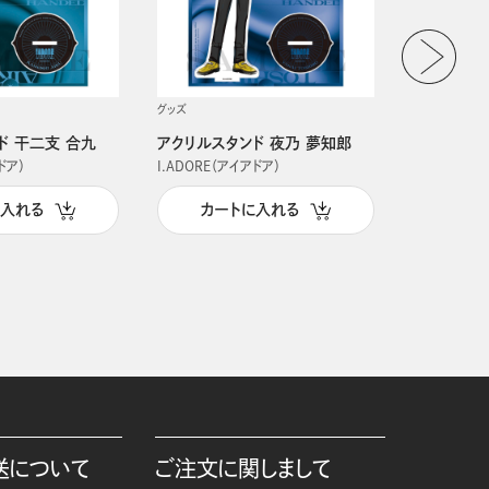
グッズ
グッズ
ド 干二支 合九
アクリルスタンド 夜乃 夢知郎
アクリルス
ドア）
I.ADORE（アイアドア）
I.ADORE（
に入れる
カートに入れる
カー
送について
ご注文に関しまして