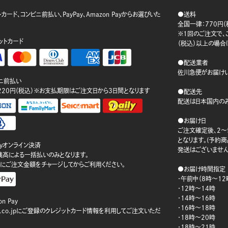
カード、コンビニ前払い、PayPay、Amazon Payからお選びいた
●送料
。
全国一律：770円（
※1回のご注文で、ご
ットカード
（税込）以上の場合
●配送業者
佐川急便がお届けい
ニ前払い
220円（税込）※お支払期限はご注文日から3日間となります
●配送先
配送は日本国内のみ
●お届け日
ご注文確定後、2～
となります。(予約
ayオンライン決済
発送はございません
ay残高による一括払いのみとなります。
にご注文金額をチャージしてからご利用ください。
●お届け時間指定
・午前中（8時～12
・12時～14時
・14時～16時
n Pay
・16時～18時
on.co.jpにご登録のクレジットカード情報を利用してご注文いただ
・18時～20時
・18時～21時