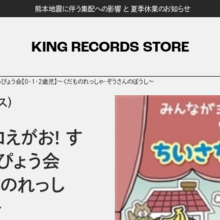
熊本地震に伴う集配への影響 と 夏季休業のお知らせ
KING RECORDS STORE
っぴょう会【0・1・2歳児】～くだものれっしゃ・ぞうさんのぼうし～
ス）
えがお! す
っぴょう会
ものれっし
～