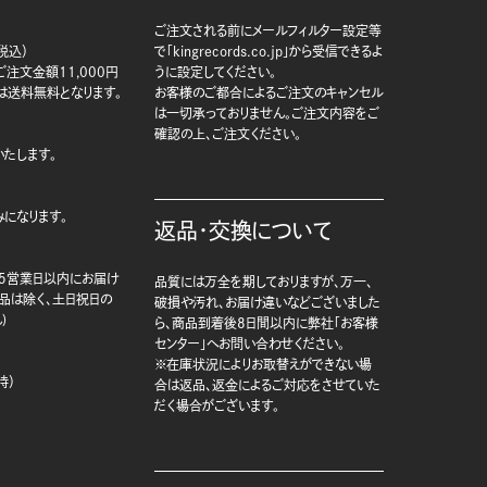
ご注文される前にメールフィルター設定等
税込）
で「kingrecords.co.jp」から受信できるよ
注文金額11,000円
うに設定してください。
は送料無料となります。
お客様のご都合によるご注文のキャンセル
は一切承っておりません。ご注文内容をご
確認の上、ご注文ください。
たします。
になります。
返品・交換について
5営業日以内にお届け
品質には万全を期しておりますが、万一、
商品は除く、土日祝日の
破損や汚れ、お届け違いなどございました
)
ら、商品到着後8日間以内に弊社「お客様
センター」へお問い合わせください。
※在庫状況によりお取替えができない場
時）
合は返品、返金によるご対応をさせていた
だく場合がございます。