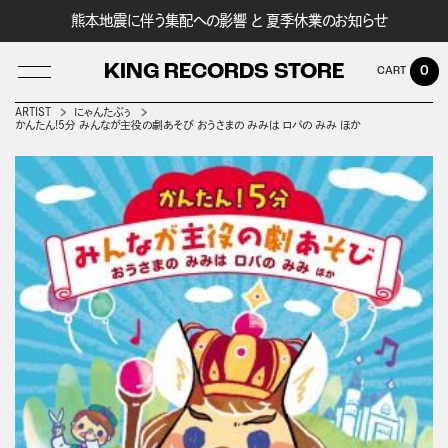
熊本地震に伴う集配への影響 と 夏季休業のお知らせ
KING RECORDS STORE
0
ARTIST
にゃんたぶぅ
かんたん!5分 みんなが主役の劇あそび おうさまの みみは ロバの みみ ほか
LOG IN