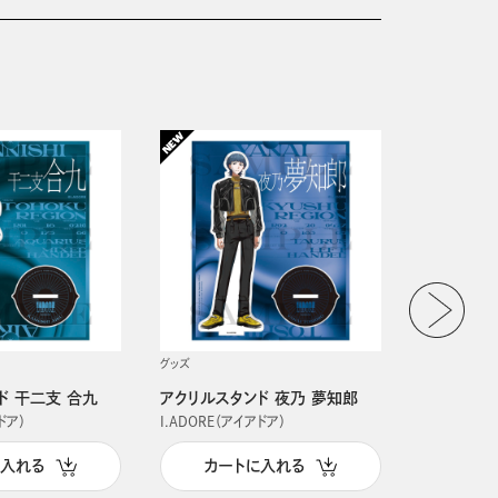
グッズ
グッズ
ド 干二支 合九
アクリルスタンド 夜乃 夢知郎
アクリルス
ドア）
I.ADORE（アイアドア）
I.ADORE（
に入れる
カートに入れる
カー