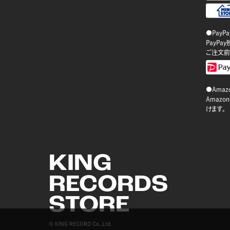
●PayP
PayP
ご注文前
●Amazo
Amaz
けます。
KING
RECORDS
STORE
© KING RECORD Co.,Ltd.