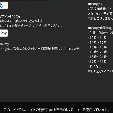
●お届け日
ご注文確定後、2～
となります。(予約
ayオンライン決済
発送はございません
ay残高による一括払いのみとなります。
にご注文金額をチャージしてからご利用ください。
●お届け時間指定
・午前中（8時～12
・12時～14時
・14時～16時
n Pay
・16時～18時
on.co.jpにご登録のクレジットカード情報を利用してご注文いただ
・18時～20時
・18時～21時
・19時～21時
・希望なし
からお選びいただけ
このサイトでは、サイトの利便性向上を目的に、Cookieを使用しています。