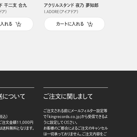
ド 干二支 合九
アクリルスタンド 夜乃 夢知郎
アクリルス
ドア）
I.ADORE（アイアドア）
I.ADORE（
に入れる
カートに入れる
カー
送について
ご注文に関しまして
ご注文される前にメールフィルター設定等
税込）
で「kingrecords.co.jp」から受信できるよ
注文金額11,000円
うに設定してください。
は送料無料となります。
お客様のご都合によるご注文のキャンセル
は一切承っておりません。ご注文内容をご