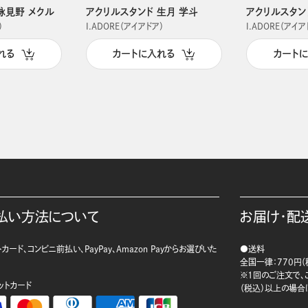
詠見野 メクル
アクリルスタンド 生月 学斗
アクリルスタン
）
I.ADORE（アイアドア）
I.ADORE（アイア
れる
カートに入れる
カート
払い方法について
お届け・配
カード、コンビニ前払い、PayPay、Amazon Payからお選びいた
●送料
。
全国一律：770円（
※1回のご注文で、ご
ットカード
（税込）以上の場合