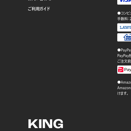
ご利用ガイド
●コンビ
手数料：
●PayP
PayP
ご注文前
●Amazo
Amaz
けます。
KING