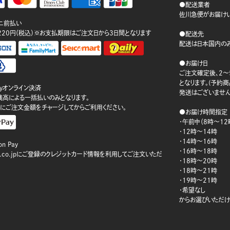
●配送業者
佐川急便がお届けい
ニ前払い
220円（税込）※お支払期限はご注文日から3日間となります
●配送先
配送は日本国内のみ
●お届け日
ご注文確定後、2～
となります。(予約
ayオンライン決済
発送はございません
ay残高による一括払いのみとなります。
にご注文金額をチャージしてからご利用ください。
●お届け時間指定
・午前中（8時～12
・12時～14時
・14時～16時
n Pay
・16時～18時
on.co.jpにご登録のクレジットカード情報を利用してご注文いただ
・18時～20時
・18時～21時
・19時～21時
・希望なし
からお選びいただけ