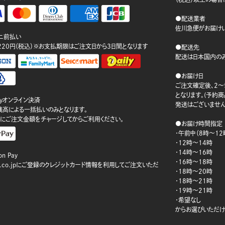
●配送業者
佐川急便がお届けい
ニ前払い
220円（税込）※お支払期限はご注文日から3日間となります
●配送先
配送は日本国内のみ
●お届け日
ご注文確定後、2～
となります。(予約
ayオンライン決済
発送はございません
ay残高による一括払いのみとなります。
にご注文金額をチャージしてからご利用ください。
●お届け時間指定
・午前中（8時～12
・12時～14時
・14時～16時
n Pay
・16時～18時
on.co.jpにご登録のクレジットカード情報を利用してご注文いただ
・18時～20時
・18時～21時
・19時～21時
・希望なし
からお選びいただけ