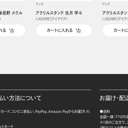
グッズ
グッズ
詠見野 メクル
アクリルスタンド 生月 学斗
アクリルスタン
）
I.ADORE（アイアドア）
I.ADORE（アイア
れる
カートに入れる
カート
払い方法について
お届け・配
カード、コンビニ前払い、PayPay、Amazon Payからお選びいた
●送料
。
全国一律：770円（
※1回のご注文で、ご
ットカード
（税込）以上の場合