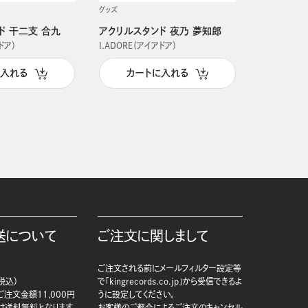
グッズ
グッズ
ド 干二支 合九
アクリルスタンド 夜乃 夢知郎
アクリルス
ドア）
I.ADORE（アイアドア）
I.ADORE（
に入れる
カートに入れる
カー
送について
ご注文に関しまして
ご注文される前にメールフィルター設定等
税込）
で「kingrecords.co.jp」から受信できるよ
注文金額11,000円
うに設定してください。
は送料無料となります。
お客様のご都合によるご注文のキャンセル