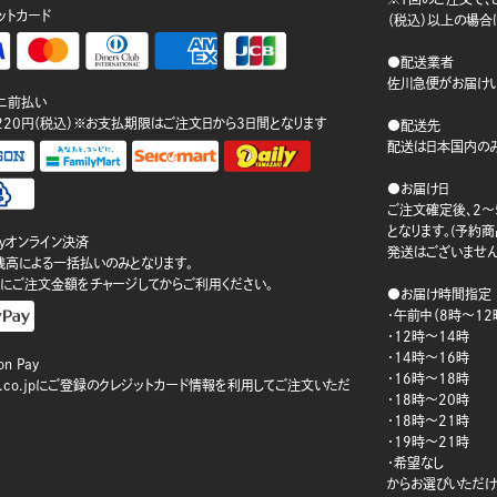
ットカード
（税込）以上の場合
●配送業者
佐川急便がお届けい
ニ前払い
220円（税込）※お支払期限はご注文日から3日間となります
●配送先
配送は日本国内のみ
●お届け日
ご注文確定後、2～
となります。(予約
ayオンライン決済
発送はございません
ay残高による一括払いのみとなります。
にご注文金額をチャージしてからご利用ください。
●お届け時間指定
・午前中（8時～12
・12時～14時
・14時～16時
n Pay
・16時～18時
on.co.jpにご登録のクレジットカード情報を利用してご注文いただ
・18時～20時
・18時～21時
・19時～21時
・希望なし
からお選びいただけ