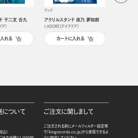
グッズ
グッズ
ド 干二支 合九
アクリルスタンド 夜乃 夢知郎
アクリルス
ドア）
I.ADORE（アイアドア）
I.ADORE（
に入れる
カートに入れる
カー
送について
ご注文に関しまして
ご注文される前にメールフィルター設定等
税込）
で「kingrecords.co.jp」から受信できるよ
注文金額11,000円
うに設定してください。