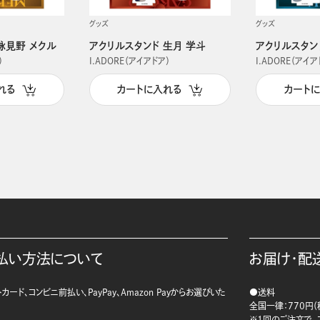
グッズ
グッズ
詠見野 メクル
アクリルスタンド 生月 学斗
アクリルスタン
）
I.ADORE（アイアドア）
I.ADORE（アイア
れる
カートに入れる
カート
払い方法について
お届け・配
カード、コンビニ前払い、PayPay、Amazon Payからお選びいた
●送料
。
全国一律：770円（
※1回のご注文で、ご