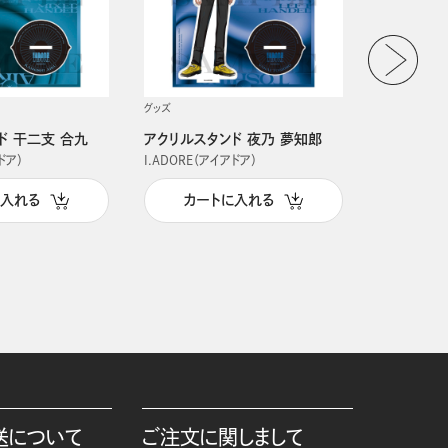
グッズ
グッズ
ド 干二支 合九
アクリルスタンド 夜乃 夢知郎
アクリルス
ドア）
I.ADORE（アイアドア）
I.ADORE（
に入れる
カートに入れる
カー
送について
ご注文に関しまして