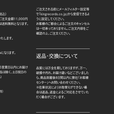
ご注文される前にメールフィルター設定等
税込）
で「kingrecords.co.jp」から受信できるよ
注文金額11,000円
うに設定してください。
は送料無料となります。
お客様のご都合によるご注文のキャンセル
は一切承っておりません。ご注文内容をご
確認の上、ご注文ください。
たします。
になります。
返品・交換について
5営業日以内にお届け
品質には万全を期しておりますが、万一、
商品は除く、土日祝日の
破損や汚れ、お届け違いなどございました
)
ら、商品到着後8日間以内に弊社「お客様
センター」へお問い合わせください。
※在庫状況によりお取替えができない場
時）
合は返品、返金によるご対応をさせていた
だく場合がございます。