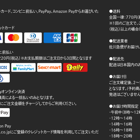
カード、コンビニ前払い、PayPay、Amazon Payからお選びいた
●送料
。
全国一律：770円（
※1回のご注文で、ご
ットカード
（税込）以上の場合
●配送業者
佐川急便がお届けい
ニ前払い
220円（税込）※お支払期限はご注文日から3日間となります
●配送先
配送は日本国内のみ
●お届け日
ご注文確定後、2～
となります。(予約
ayオンライン決済
発送はございません
ay残高による一括払いのみとなります。
にご注文金額をチャージしてからご利用ください。
●お届け時間指定
・午前中（8時～12
・12時～14時
・14時～16時
n Pay
・16時～18時
on.co.jpにご登録のクレジットカード情報を利用してご注文いただ
・18時～20時