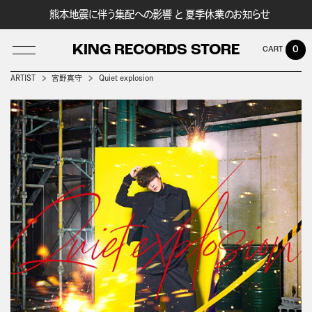
熊本地震に伴う集配への影響 と 夏季休業のお知らせ
KING RECORDS STORE
0
ARTIST
宮野真守
Quiet explosion
LOG IN