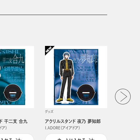
グッズ
グッズ
ド 干二支 合九
アクリルスタンド 夜乃 夢知郎
アクリルス
ドア）
I.ADORE（アイアドア）
I.ADORE（