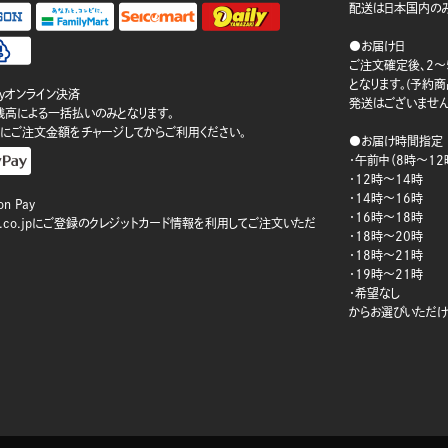
配送は日本国内のみ
●お届け日
ご注文確定後、2～
となります。(予約
ayオンライン決済
発送はございません
ay残高による一括払いのみとなります。
にご注文金額をチャージしてからご利用ください。
●お届け時間指定
・午前中（8時～12
・12時～14時
・14時～16時
n Pay
・16時～18時
on.co.jpにご登録のクレジットカード情報を利用してご注文いただ
・18時～20時
・18時～21時
・19時～21時
・希望なし
からお選びいただけ