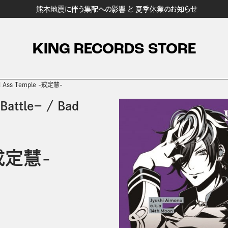
熊本地震に伴う集配への影響 と 夏季休業のお知らせ
KING RECORDS STORE
d Ass Temple -戒定慧-
attle－
/
Bad
-戒定慧-