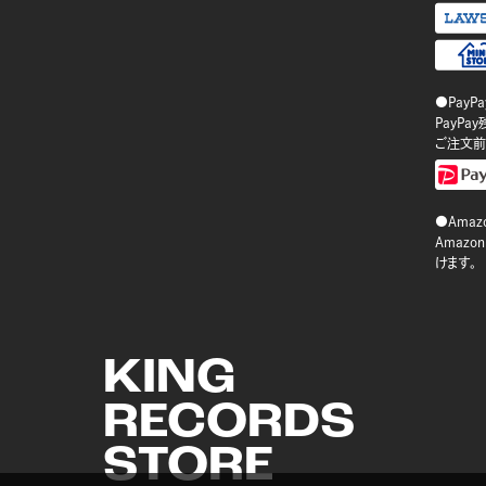
●PayP
PayP
ご注文前
●Amazo
Amaz
けます。
KING
RECORDS
STORE