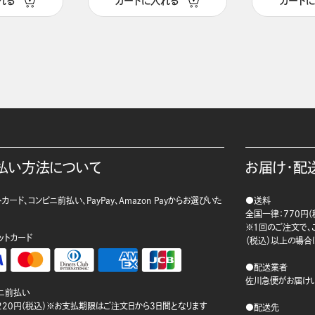
れる
カートに入れる
カート
払い方法について
お届け・配
カード、コンビニ前払い、PayPay、Amazon Payからお選びいた
●送料
。
全国一律：770円（
※1回のご注文で、ご
ットカード
（税込）以上の場合
●配送業者
佐川急便がお届けい
ニ前払い
220円（税込）※お支払期限はご注文日から3日間となります
●配送先