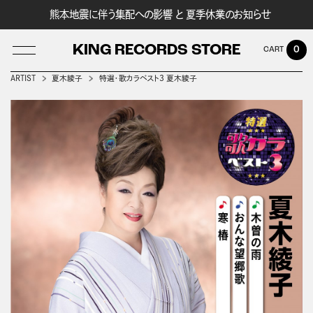
熊本地震に伴う集配への影響 と 夏季休業のお知らせ
KING RECORDS STORE
0
ARTIST
夏木綾子
特選・歌カラベスト3 夏木綾子
LOG IN