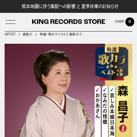
熊本地震に伴う集配への影響 と 夏季休業のお知らせ
KING RECORDS STORE
0
ARTIST
森昌子
特選・歌カラベスト3 森昌子①
LOG IN