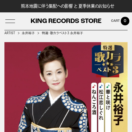
熊本地震に伴う集配への影響 と 夏季休業のお知らせ
KING RECORDS STORE
0
ARTIST
永井裕子
特選・歌カラベスト3 永井裕子
LOG IN