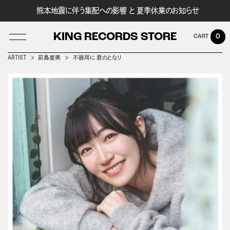
熊本地震に伴う集配への影響 と 夏季休業のお知らせ
KING RECORDS STORE
0
ARTIST
前島亜美
不器用に 君のとなり
LOG IN