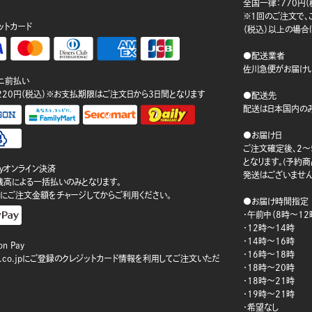
。
全国一律：770円（
※1回のご注文で、ご
ットカード
（税込）以上の場合
●配送業者
佐川急便がお届けい
ニ前払い
220円（税込）※お支払期限はご注文日から3日間となります
●配送先
配送は日本国内のみ
●お届け日
ご注文確定後、2～
となります。(予約
ayオンライン決済
発送はございません
ay残高による一括払いのみとなります。
にご注文金額をチャージしてからご利用ください。
●お届け時間指定
・午前中（8時～12
・12時～14時
・14時～16時
n Pay
・16時～18時
on.co.jpにご登録のクレジットカード情報を利用してご注文いただ
・18時～20時
・18時～21時
・19時～21時
・希望なし