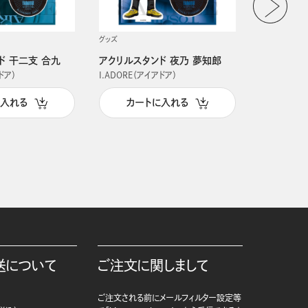
グッズ
グッズ
ド 干二支 合九
アクリルスタンド 夜乃 夢知郎
アクリルス
ドア）
I.ADORE（アイアドア）
I.ADORE（
に入れる
カートに入れる
カー
送について
ご注文に関しまして
ご注文される前にメールフィルター設定等