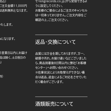
税込）
で「kingrecords.co.jp」から受信できるよ
注文金額11,000円
うに設定してください。
は送料無料となります。
お客様のご都合によるご注文のキャンセル
は一切承っておりません。ご注文内容をご
確認の上、ご注文ください。
たします。
になります。
返品・交換について
5営業日以内にお届け
品質には万全を期しておりますが、万一、
商品は除く、土日祝日の
破損や汚れ、お届け違いなどございました
)
ら、商品到着後8日間以内に弊社「お客様
センター」へお問い合わせください。
※在庫状況によりお取替えができない場
時）
合は返品、返金によるご対応をさせていた
だく場合がございます。
酒類販売について