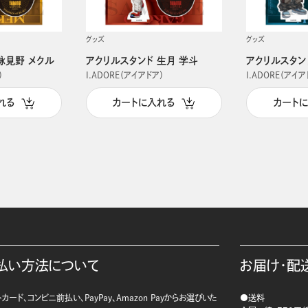
グッズ
グッズ
詠見野 メクル
アクリルスタンド 生月 学斗
アクリルスタン
）
I.ADORE（アイアドア）
I.ADORE（アイア
れる
カートに入れる
カート
払い方法について
お届け・配
カード、コンビニ前払い、PayPay、Amazon Payからお選びいた
●送料