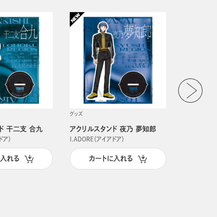
グッズ
グッズ
ド 干二支 合九
アクリルスタンド 夜乃 夢知郎
アクリルス
ドア）
I.ADORE（アイアドア）
I.ADORE（
に入れる
カートに入れる
カー