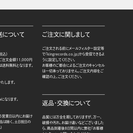
送について
ご注文に関しまして
ご注文される前にメールフィルター設定等
税込）
で「kingrecords.co.jp」から受信できるよ
注文金額11,000円
うに設定してください。
は送料無料となります。
お客様のご都合によるご注文のキャンセル
は一切承っておりません。ご注文内容をご
確認の上、ご注文ください。
たします。
になります。
返品・交換について
5営業日以内にお届け
品質には万全を期しておりますが、万一、
商品は除く、土日祝日の
破損や汚れ、お届け違いなどございました
)
ら、商品到着後8日間以内に弊社「お客様