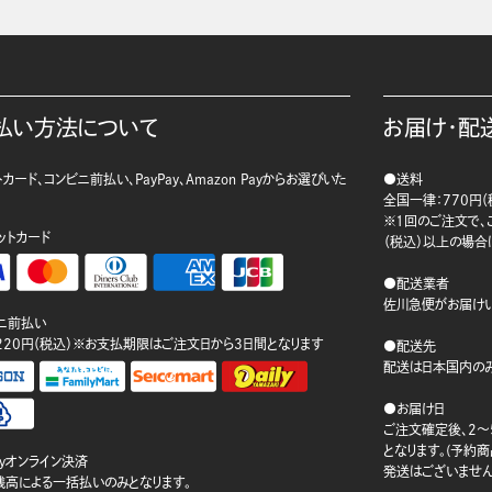
払い方法について
お届け・配
カード、コンビニ前払い、PayPay、Amazon Payからお選びいた
●送料
。
全国一律：770円（
※1回のご注文で、ご
ットカード
（税込）以上の場合
●配送業者
佐川急便がお届けい
ニ前払い
220円（税込）※お支払期限はご注文日から3日間となります
●配送先
配送は日本国内のみ
●お届け日
ご注文確定後、2～
となります。(予約
ayオンライン決済
発送はございません
ay残高による一括払いのみとなります。