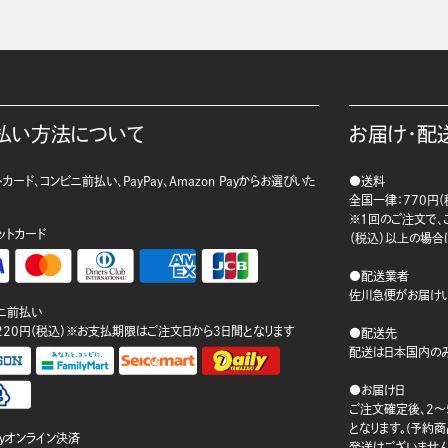
払い方法について
お届け・配
カード、コンビニ前払い、PayPay、Amazon Payからお選びいた
●送料
。
全国一律：770円（
※1回のご注文で、ご
ットカード
（税込）以上の場合
●配送業者
佐川急便がお届けい
ニ前払い
220円（税込）※お支払期限はご注文日から3日間となります
●配送先
配送は日本国内のみ
●お届け日
ご注文確定後、2～
となります。(予約
ayオンライン決済
発送はございません