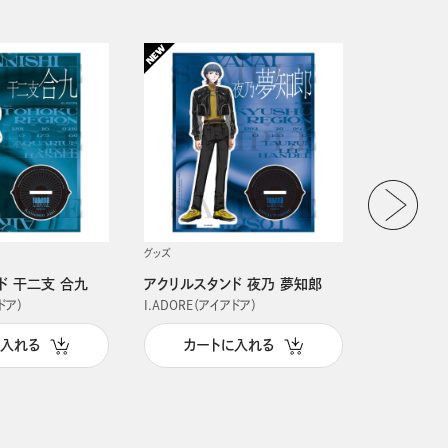
グッズ
グッズ
ド 干二支 合九
アクリルスタンド 夜乃 夢知郎
アクリルス
ドア）
I.ADORE（アイアドア）
I.ADORE（
に入れる
カートに入れる
カー