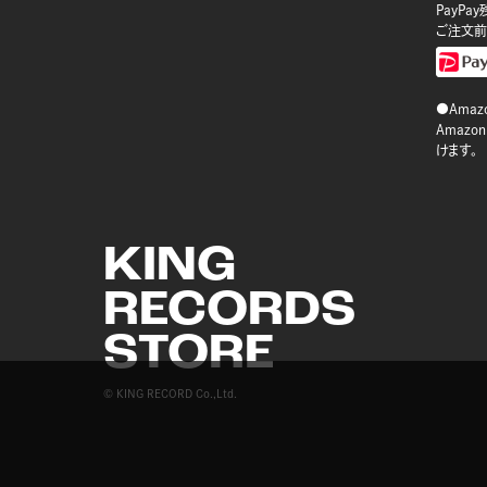
PayP
ご注文前
●Amazo
Amaz
けます。
KING
RECORDS
STORE
© KING RECORD Co.,Ltd.