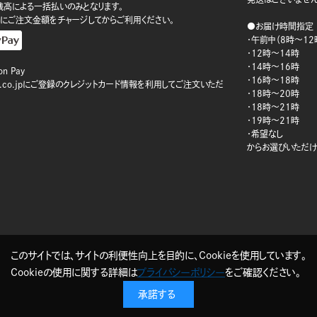
ay残高による一括払いのみとなります。
にご注文金額をチャージしてからご利用ください。
●お届け時間指定
・午前中（8時～12
・12時～14時
・14時～16時
n Pay
・16時～18時
on.co.jpにご登録のクレジットカード情報を利用してご注文いただ
・18時～20時
・18時～21時
・19時～21時
・希望なし
からお選びいただけ
このサイトでは、サイトの利便性向上を目的に、Cookieを使用しています。
Cookieの使用に関する詳細は
プライバシーポリシー
をご確認ください。
承諾する