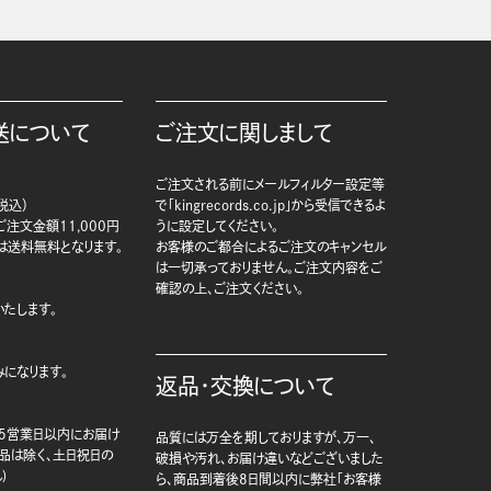
送について
ご注文に関しまして
ご注文される前にメールフィルター設定等
税込）
で「kingrecords.co.jp」から受信できるよ
注文金額11,000円
うに設定してください。
は送料無料となります。
お客様のご都合によるご注文のキャンセル
は一切承っておりません。ご注文内容をご
確認の上、ご注文ください。
たします。
になります。
返品・交換について
5営業日以内にお届け
品質には万全を期しておりますが、万一、
商品は除く、土日祝日の
破損や汚れ、お届け違いなどございました
)
ら、商品到着後8日間以内に弊社「お客様