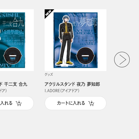
グッズ
グッズ
ド 干二支 合九
アクリルスタンド 夜乃 夢知郎
アクリルス
ドア）
I.ADORE（アイアドア）
I.ADORE（
に入れる
カートに入れる
カー