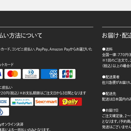
払い方法について
お届け・配
カード、コンビニ前払い、PayPay、Amazon Payからお選びいた
●送料
。
全国一律：770円（
※1回のご注文で、ご
ットカード
（税込）以上の場合
●配送業者
佐川急便がお届けい
ニ前払い
220円（税込）※お支払期限はご注文日から3日間となります
●配送先
配送は日本国内のみ
●お届け日
ご注文確定後、2～
となります。(予約
ayオンライン決済
発送はございません
ay残高による一括払いのみとなります。