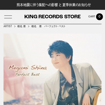
熊本地震に伴う集配への影響 と 夏季休業のお知らせ
KING RECORDS STORE
0
ARTIST
椎名 恵
椎名 恵 パーフェクト・ベスト
LOG IN