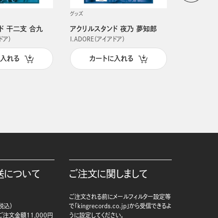
グッズ
グッズ
ド 干二支 合九
アクリルスタンド 夜乃 夢知郎
アクリルス
ドア）
I.ADORE（アイアドア）
I.ADORE（
に入れる
カートに入れる
カー
送について
ご注文に関しまして
ご注文される前にメールフィルター設定等
税込）
で「kingrecords.co.jp」から受信できるよ
注文金額11,000円
うに設定してください。