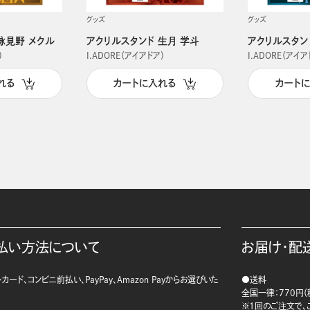
グッズ
グッズ
詠見野 メクル
アクリルスタンド 生月 学斗
アクリルスタン
）
I.ADORE（アイアドア）
I.ADORE（アイア
れる
カートに入れる
カート
払い方法について
お届け・配
カード、コンビニ前払い、PayPay、Amazon Payからお選びいた
●送料
。
全国一律：770円（
※1回のご注文で、ご