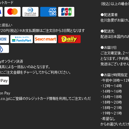
ットカード
（税込）以上の場合
●配送業者
佐川急便がお届けい
ニ前払い
220円（税込）※お支払期限はご注文日から3日間となります
●配送先
配送は日本国内のみ
●お届け日
ご注文確定後、2～
となります。(予約
ayオンライン決済
発送はございません
ay残高による一括払いのみとなります。
にご注文金額をチャージしてからご利用ください。
●お届け時間指定
・午前中（8時～12
・12時～14時
・14時～16時
n Pay
・16時～18時
on.co.jpにご登録のクレジットカード情報を利用してご注文いただ
・18時～20時
・18時～21時
・19時～21時
・希望なし
からお選びいただけ