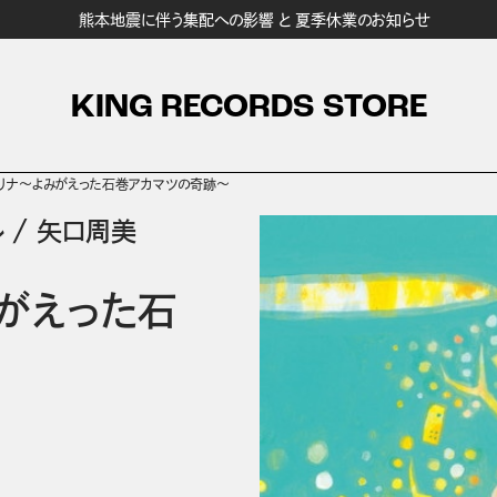
熊本地震に伴う集配への影響 と 夏季休業のお知らせ
KING RECORDS STORE
リナ～よみがえった石巻アカマツの奇跡～
ル
/
矢口周美
がえった石