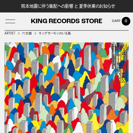
熊本地震に伴う集配への影響 と 夏季休業のお知らせ
KING RECORDS STORE
0
ARTIST
六文銭
キングサーモンのいる島
LOG IN