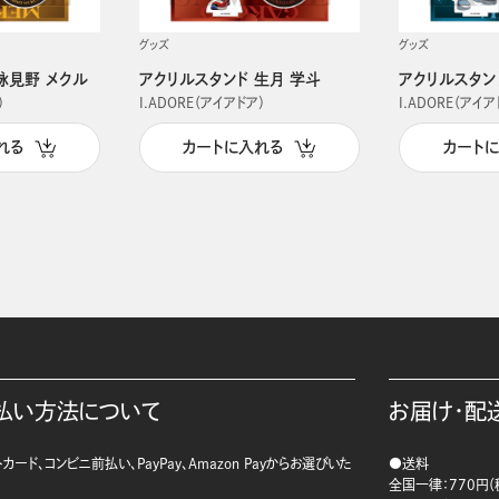
グッズ
グッズ
詠見野 メクル
アクリルスタンド 生月 学斗
アクリルスタン
）
I.ADORE（アイアドア）
I.ADORE（アイア
れる
カートに入れる
カート
払い方法について
お届け・配
カード、コンビニ前払い、PayPay、Amazon Payからお選びいた
●送料
。
全国一律：770円（