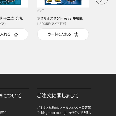
グッズ
グッズ
ド 干二支 合九
アクリルスタンド 夜乃 夢知郎
アクリルス
ドア）
I.ADORE（アイアドア）
I.ADORE（
に入れる
カートに入れる
カー
送について
ご注文に関しまして
ご注文される前にメールフィルター設定等
税込）
で「kingrecords.co.jp」から受信できるよ