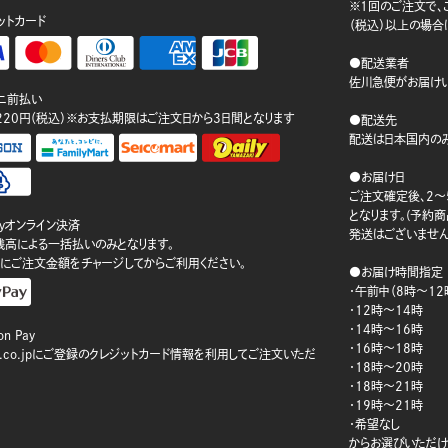
※1回のご注文で、ご
ットカード
（税込）以上の場合
●配送業者
佐川急便がお届けい
ニ前払い
220円（税込）※お支払期限はご注文日から3日間となります
●配送先
配送は日本国内のみ
●お届け日
ご注文確定後、2～
となります。(予約
ayオンライン決済
発送はございません
ay残高による一括払いのみとなります。
にご注文金額をチャージしてからご利用ください。
●お届け時間指定
・午前中（8時～12
・12時～14時
・14時～16時
n Pay
・16時～18時
on.co.jpにご登録のクレジットカード情報を利用してご注文いただ
・18時～20時
・18時～21時
・19時～21時
・希望なし
からお選びいただけ