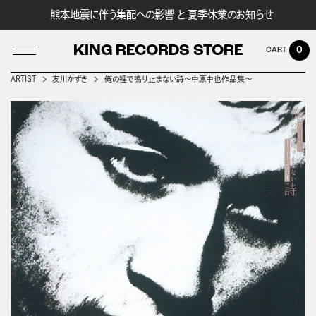
熊本地震に伴う集配への影響 と 夏季休業のお知らせ
KING RECORDS STORE
0
ARTIST
友川かずき
俺の裡で鳴り止まない詩～中原中也作品集～
LOG IN