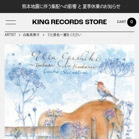
熊本地震に伴う集配への影響 と 夏季休業のお知らせ
KING RECORDS STORE
0
ARTIST
白鳥英美子
うた景色～翼をください
LOG IN