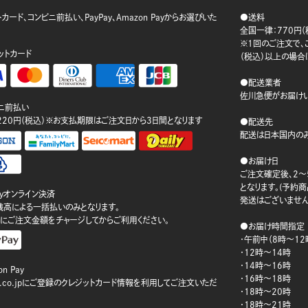
カード、コンビニ前払い、PayPay、Amazon Payからお選びいた
●送料
。
全国一律：770円（
※1回のご注文で、ご
ットカード
（税込）以上の場合
●配送業者
佐川急便がお届けい
ニ前払い
220円（税込）※お支払期限はご注文日から3日間となります
●配送先
配送は日本国内のみ
●お届け日
ご注文確定後、2～
となります。(予約
ayオンライン決済
発送はございません
ay残高による一括払いのみとなります。
にご注文金額をチャージしてからご利用ください。
●お届け時間指定
・午前中（8時～12
・12時～14時
・14時～16時
n Pay
・16時～18時
on.co.jpにご登録のクレジットカード情報を利用してご注文いただ
・18時～20時
・18時～21時