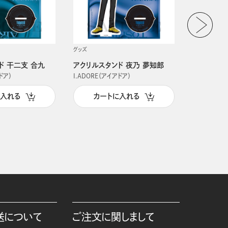
グッズ
グッズ
ド 干二支 合九
アクリルスタンド 夜乃 夢知郎
アクリルス
ドア）
I.ADORE（アイアドア）
I.ADORE（
に入れる
カートに入れる
カー
送について
ご注文に関しまして