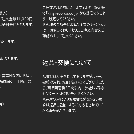
ご注文される前にメールフィルター設定等
税込）
で「kingrecords.co.jp」から受信できるよ
注文金額11,000円
うに設定してください。
は送料無料となります。
お客様のご都合によるご注文のキャンセル
は一切承っておりません。ご注文内容をご
確認の上、ご注文ください。
たします。
になります。
返品・交換について
5営業日以内にお届け
品質には万全を期しておりますが、万一、
商品は除く、土日祝日の
破損や汚れ、お届け違いなどございました
)
ら、商品到着後8日間以内に弊社「お客様
センター」へお問い合わせください。
※在庫状況によりお取替えができない場
時）
合は返品、返金によるご対応をさせていた
だく場合がございます。