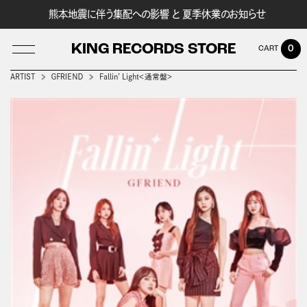
熊本地震に伴う集配への影響 と 夏季休業のお知らせ
KING RECORDS STORE
0
ARTIST
ＧＦＲＩＥＮＤ
Fallin’ Light＜通常盤＞
LOG IN