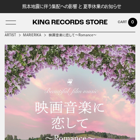
熊本地震に伴う集配への影響 と 夏季休業のお知らせ
KING RECORDS STORE
0
ARTIST
ＭＡＲＩＥＲＩＫＡ
映画音楽に恋して～Romance～
LOG IN