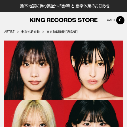
熊本地震に伴う集配への影響 と 夏季休業のお知らせ
KING RECORDS STORE
0
ARTIST
東京初期衝動
東京初期衝動【通常盤】
LOG IN