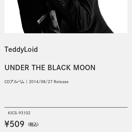
ＴｅｄｄｙＬｏｉｄ
UNDER THE BLACK MOON
CDアルバム
2014/08/27 Release
KICS-93102
￥509
(税込)