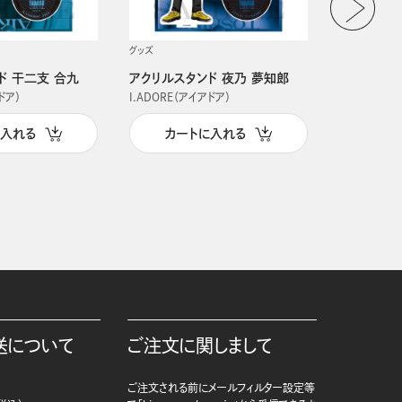
グッズ
グッズ
ド 干二支 合九
アクリルスタンド 夜乃 夢知郎
アクリルス
ドア）
I.ADORE（アイアドア）
I.ADORE（
に入れる
カートに入れる
カー
送について
ご注文に関しまして
ご注文される前にメールフィルター設定等