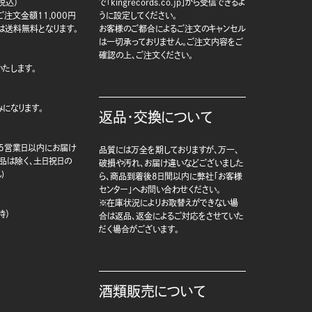
税込）
で「kingrecords.co.jp」から受信できるよ
注文金額11,000円
うに設定してください。
は送料無料となります。
お客様のご都合によるご注文のキャンセル
は一切承っておりません。ご注文内容をご
確認の上、ご注文ください。
たします。
になります。
返品・交換について
5営業日以内にお届け
品質には万全を期しておりますが、万一、
商品は除く、土日祝日の
破損や汚れ、お届け違いなどございました
)
ら、商品到着後8日間以内に弊社「お客様
センター」へお問い合わせください。
※在庫状況によりお取替えができない場
時）
合は返品、返金によるご対応をさせていた
だく場合がございます。
酒類販売について