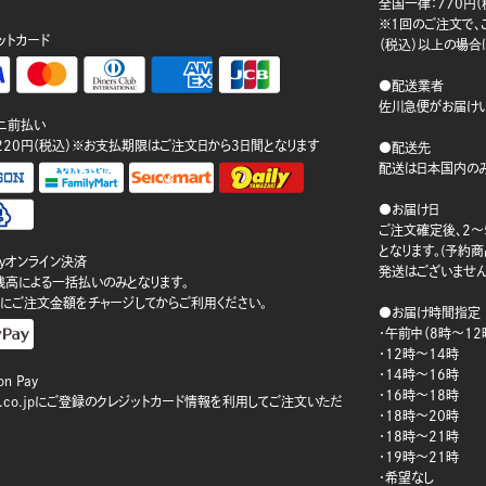
。
全国一律：770円（
※1回のご注文で、ご
ットカード
（税込）以上の場合
●配送業者
佐川急便がお届けい
ニ前払い
220円（税込）※お支払期限はご注文日から3日間となります
●配送先
配送は日本国内のみ
●お届け日
ご注文確定後、2～
となります。(予約
ayオンライン決済
発送はございません
ay残高による一括払いのみとなります。
にご注文金額をチャージしてからご利用ください。
●お届け時間指定
・午前中（8時～12
・12時～14時
・14時～16時
n Pay
・16時～18時
on.co.jpにご登録のクレジットカード情報を利用してご注文いただ
・18時～20時
・18時～21時
・19時～21時
・希望なし