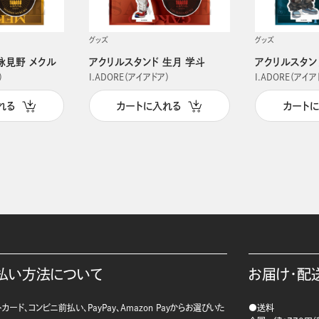
グッズ
グッズ
詠見野 メクル
アクリルスタンド 生月 学斗
アクリルスタン
）
I.ADORE（アイアドア）
I.ADORE（アイア
れる
カートに入れる
カート
払い方法について
お届け・配
カード、コンビニ前払い、PayPay、Amazon Payからお選びいた
●送料