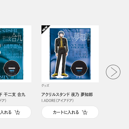
グッズ
グッズ
ド 干二支 合九
アクリルスタンド 夜乃 夢知郎
アクリルス
ドア）
I.ADORE（アイアドア）
I.ADORE（
に入れる
カートに入れる
カー