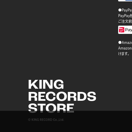
●PayP
PayP
ご注文前
●Amazo
Amaz
けます。
KING
RECORDS
STORE
© KING RECORD Co.,Ltd.