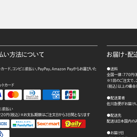
払い方法について
お届け・配
カード、コンビニ前払い、PayPay、Amazon Payからお選びいた
●送料
。
全国一律：770円（
※1回のご注文で、ご
ットカード
（税込）以上の場合
●配送業者
佐川急便がお届けい
ニ前払い
220円（税込）※お支払期限はご注文日から3日間となります
●配送先
配送は日本国内のみ
●お届け日