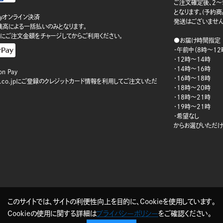
ご注文確定後、2～
となります。(予約
ayオンライン決済
発送はございません
ay残高による一括払いのみとなります。
にご注文金額をチャージしてからご利用ください。
●お届け時間指定
・午前中（8時～12
・12時～14時
・14時～16時
n Pay
・16時～18時
on.co.jpにご登録のクレジットカード情報を利用してご注文いただ
・18時～20時
・18時～21時
・19時～21時
・希望なし
からお選びいただけ
このサイトでは、サイトの利便性向上を目的に、Cookieを使用しています。
Cookieの使用に関する詳細は
プライバシーポリシー
をご確認ください。