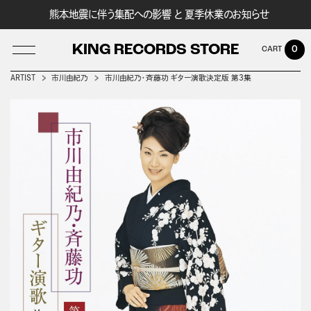
熊本地震に伴う集配への影響 と 夏季休業のお知らせ
KING RECORDS STORE
0
ARTIST
市川由紀乃
市川由紀乃・斉藤功 ギター演歌決定版 第3集
LOG IN