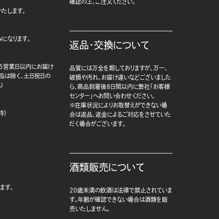
確認の上、ご注文ください。
たします。
になります。
返品・交換について
5営業日以内にお届け
品質には万全を期しておりますが、万一、
商品は除く、土日祝日の
破損や汚れ、お届け違いなどございました
)
ら、商品到着後8日間以内に弊社「お客様
センター」へお問い合わせください。
※在庫状況によりお取替えができない場
時）
合は返品、返金によるご対応をさせていた
だく場合がございます。
酒類販売について
ます。
20歳未満の飲酒は法律で禁止されていま
す。年齢が確認できない場合は酒類を販
売いたしません。