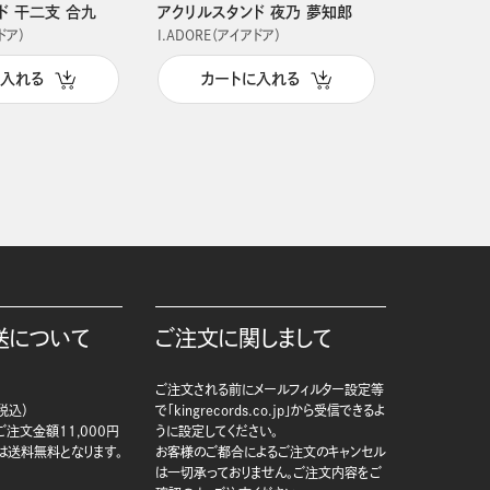
ド 干二支 合九
アクリルスタンド 夜乃 夢知郎
アクリルス
ドア）
I.ADORE（アイアドア）
I.ADORE（
に入れる
カートに入れる
カー
送について
ご注文に関しまして
ご注文される前にメールフィルター設定等
税込）
で「kingrecords.co.jp」から受信できるよ
注文金額11,000円
うに設定してください。
は送料無料となります。
お客様のご都合によるご注文のキャンセル
は一切承っておりません。ご注文内容をご