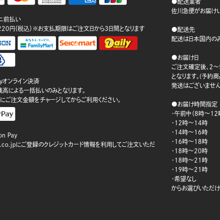
●配送業者
佐川急便がお届けい
ニ前払い
220円（税込）※お支払期限はご注文日から3日間となります
●配送先
配送は日本国内のみ
●お届け日
ご注文確定後、2～
となります。(予約
ayオンライン決済
発送はございません
ay残高による一括払いのみとなります。
にご注文金額をチャージしてからご利用ください。
●お届け時間指定
・午前中（8時～12
・12時～14時
・14時～16時
n Pay
・16時～18時
on.co.jpにご登録のクレジットカード情報を利用してご注文いただ
・18時～20時
・18時～21時
・19時～21時
・希望なし
からお選びいただけ