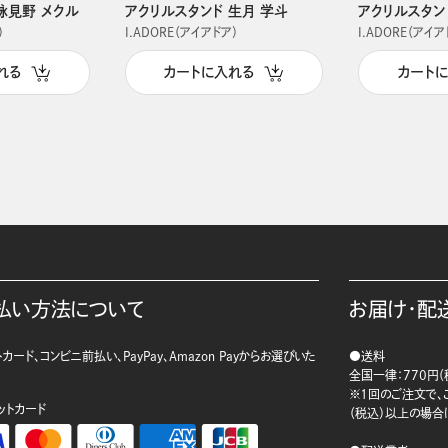
詠見野 メクル
アクリルスタンド 生月 学斗
アクリルスタン
）
I.ADORE（アイアドア）
I.ADORE（アイア
れる
カートに入れる
カート
払い方法について
お届け・配
カード、コンビニ前払い、PayPay、Amazon Payからお選びいた
●送料
。
全国一律：770円（
※1回のご注文で、ご
ットカード
（税込）以上の場合