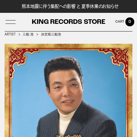
熊本地震に伴う集配への影響 と 夏季休業のお知らせ
KING RECORDS STORE
0
ARTIST
三船 浩
決定版三船浩
LOG IN