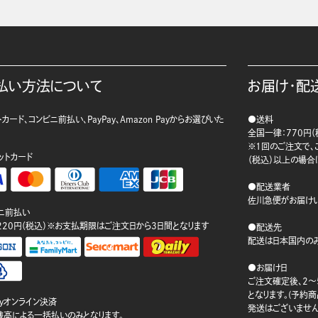
払い方法について
お届け・配
カード、コンビニ前払い、PayPay、Amazon Payからお選びいた
●送料
。
全国一律：770円（
※1回のご注文で、ご
ットカード
（税込）以上の場合
●配送業者
佐川急便がお届けい
ニ前払い
220円（税込）※お支払期限はご注文日から3日間となります
●配送先
配送は日本国内のみ
●お届け日
ご注文確定後、2～
となります。(予約
ayオンライン決済
発送はございません
ay残高による一括払いのみとなります。