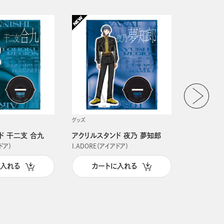
グッズ
グッズ
ド 干二支 合九
アクリルスタンド 夜乃 夢知郎
アクリルス
ドア）
I.ADORE（アイアドア）
I.ADORE（
に入れる
カートに入れる
カー