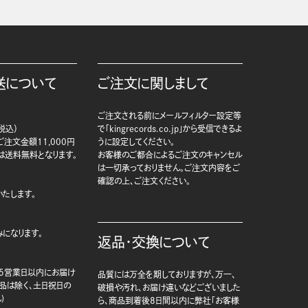
送について
ご注文に関しまして
ご注文される前にメールフィルター設定等
税込）
で「kingrecords.co.jp」から受信できるよ
注文金額11,000円
うに設定してください。
は送料無料となります。
お客様のご都合によるご注文のキャンセル
は一切承っておりません。ご注文内容をご
確認の上、ご注文ください。
たします。
になります。
返品・交換について
5営業日以内にお届け
品質には万全を期しておりますが、万一、
商品は除く、土日祝日の
破損や汚れ、お届け違いなどございました
)
ら、商品到着後8日間以内に弊社「お客様