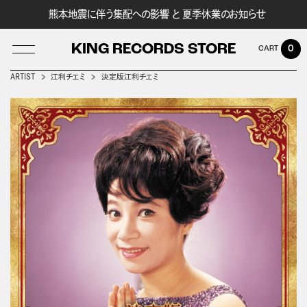
熊本地震に伴う集配への影響 と 夏季休業のお知らせ
KING RECORDS STORE
0
ARTIST
江利チエミ
決定版江利チエミ
LOG IN