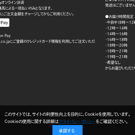
ayオンライン決済
発送はございません
ay残高による一括払いのみとなります。
にご注文金額をチャージしてからご利用ください。
●お届け時間指定
・午前中（8時～12
・12時～14時
・14時～16時
n Pay
・16時～18時
on.co.jpにご登録のクレジットカード情報を利用してご注文いただ
・18時～20時
・18時～21時
・19時～21時
・希望なし
からお選びいただけ
このサイトでは、サイトの利便性向上を目的に、Cookieを使用しています。
Cookieの使用に関する詳細は
プライバシーポリシー
をご確認ください。
承諾する