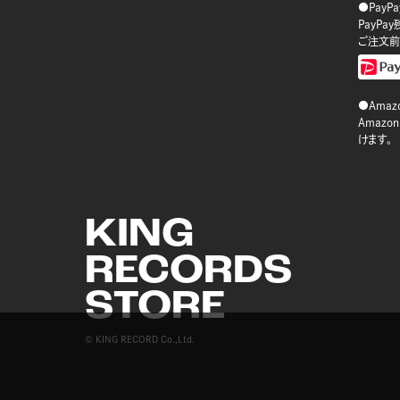
●PayP
PayP
ご注文前
●Amazo
Amaz
けます。
KING
RECORDS
STORE
© KING RECORD Co.,Ltd.