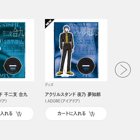
グッズ
グッズ
ド 干二支 合九
アクリルスタンド 夜乃 夢知郎
アクリルス
ドア）
I.ADORE（アイアドア）
I.ADORE（
に入れる
カートに入れる
カー