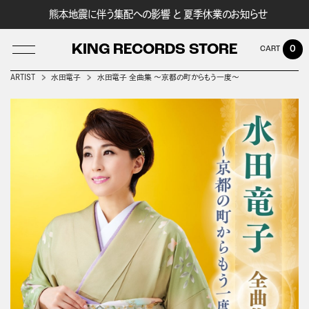
熊本地震に伴う集配への影響 と 夏季休業のお知らせ
KING RECORDS STORE
0
ARTIST
水田竜子
水田竜子 全曲集 ～京都の町からもう一度～
LOG IN