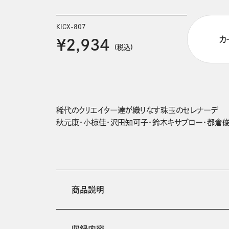
KICX-807
カ
￥2,934
(税込)
稀代のクリエイター達が織りなす珠玉のセレナーデ

秋元康・小椋佳・沢田知可子・鈴木キサブロー・都倉俊
商品説明