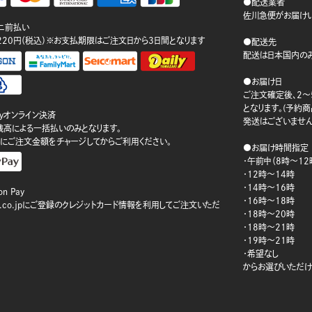
●配送業者
佐川急便がお届けい
ニ前払い
220円（税込）※お支払期限はご注文日から3日間となります
●配送先
配送は日本国内のみ
●お届け日
ご注文確定後、2～
となります。(予約
ayオンライン決済
発送はございません
ay残高による一括払いのみとなります。
にご注文金額をチャージしてからご利用ください。
●お届け時間指定
・午前中（8時～12
・12時～14時
・14時～16時
n Pay
・16時～18時
on.co.jpにご登録のクレジットカード情報を利用してご注文いただ
・18時～20時
・18時～21時
・19時～21時
・希望なし
からお選びいただけ