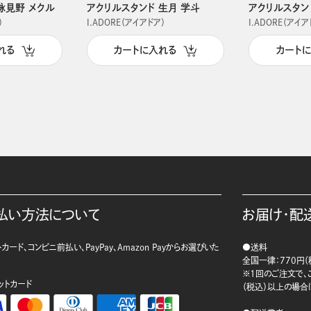
詠見野 メクル
アクリルスタンド 生月 学斗
アクリルスタン
）
I.ADORE（アイアドア）
I.ADORE（アイア
れる
カートに入れる
カート
払い方法について
お届け・配
カード、コンビニ前払い、PayPay、Amazon Payからお選びいた
●送料
。
全国一律：770円（
※1回のご注文で、ご
ットカード
（税込）以上の場合