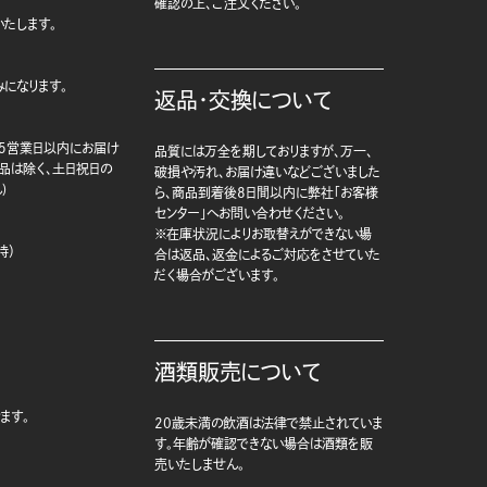
確認の上、ご注文ください。
たします。
になります。
返品・交換について
5営業日以内にお届け
品質には万全を期しておりますが、万一、
商品は除く、土日祝日の
破損や汚れ、お届け違いなどございました
)
ら、商品到着後8日間以内に弊社「お客様
センター」へお問い合わせください。
※在庫状況によりお取替えができない場
時）
合は返品、返金によるご対応をさせていた
だく場合がございます。
酒類販売について
ます。
20歳未満の飲酒は法律で禁止されていま
す。年齢が確認できない場合は酒類を販
売いたしません。