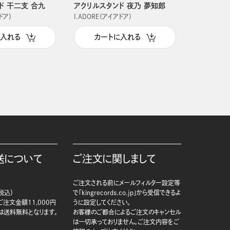
ド 干二支 合九
アクリルスタンド 夜乃 夢知郎
アクリルス
ドア）
I.ADORE（アイアドア）
I.ADORE（
に入れる
カートに入れる
カー
送について
ご注文に関しまして
ご注文される前にメールフィルター設定等
税込）
で「kingrecords.co.jp」から受信できるよ
注文金額11,000円
うに設定してください。
は送料無料となります。
お客様のご都合によるご注文のキャンセル
は一切承っておりません。ご注文内容をご