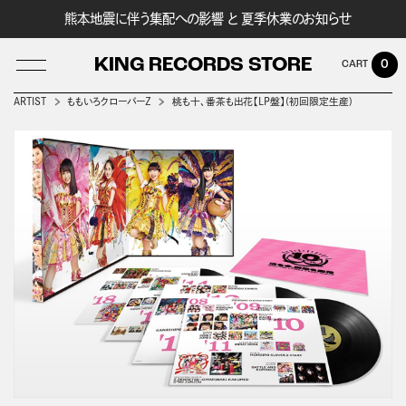
熊本地震に伴う集配への影響 と 夏季休業のお知らせ
KING RECORDS STORE
0
ARTIST
ももいろクローバーＺ
桃も十、番茶も出花【LP盤】(初回限定生産)
LOG IN