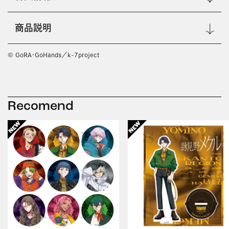
商品説明
© GoRA・GoHands／k-7project
Recomend