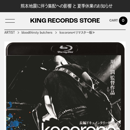
熊本地震に伴う集配への影響 と 夏季休業のお知らせ
KING RECORDS STORE
0
ARTIST
bloodthirsty butchers
kocorono≪リマスター版≫
LOG IN