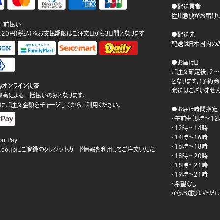
●配送業者
佐川急便がお届けい
ニ前払い
220円（税込）※お支払期限はご注文日から3日間となります
●配送先
配送は日本国内のみ
●お届け日
ご注文確定後、2～
となります。(予約
ayオンライン決済
発送はございません
ay残高による一括払いのみとなります。
にご注文金額をチャージしてからご利用ください。
●お届け時間指定
・午前中（8時～12
・12時～14時
・14時～16時
n Pay
・16時～18時
on.co.jpにご登録のクレジットカード情報を利用してご注文いただ
・18時～20時
・18時～21時
・19時～21時
・希望なし
からお選びいただけ