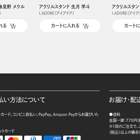
詠見野 メクル
アクリルスタンド 生月 学斗
アクリルスタン
）
I.ADORE（アイアドア）
I.ADORE（アイア
れる
カートに入れる
カート
払い方法について
お届け・配
カード、コンビニ前払い、PayPay、Amazon Payからお選びいた
●送料
。
全国一律：770円（
※1回のご注文で、ご
ットカード
（税込）以上の場合