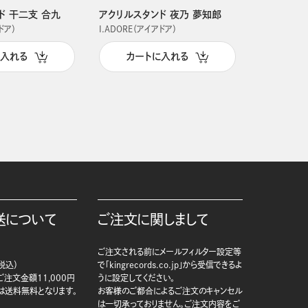
ド 干二支 合九
アクリルスタンド 夜乃 夢知郎
アクリルス
ドア）
I.ADORE（アイアドア）
I.ADORE（
に入れる
カートに入れる
カー
送について
ご注文に関しまして
ご注文される前にメールフィルター設定等
税込）
で「kingrecords.co.jp」から受信できるよ
注文金額11,000円
うに設定してください。
は送料無料となります。
お客様のご都合によるご注文のキャンセル
は一切承っておりません。ご注文内容をご