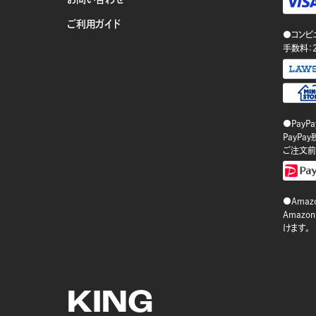
ご利用ガイド
●コンビ
手数料：
●PayP
PayP
ご注文前
●Amazo
Amaz
けます。
KING