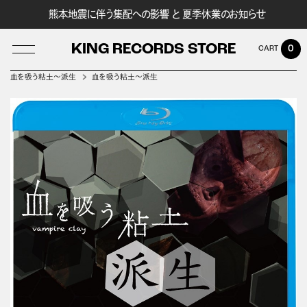
熊本地震に伴う集配への影響 と 夏季休業のお知らせ
KING RECORDS STORE
0
血を吸う粘土～派生
血を吸う粘土～派生
LOG IN