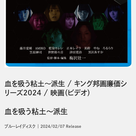
血を吸う粘土～派生
/
キング邦画廉価シ
リーズ2024
/
映画（ビデオ）
血を吸う粘土～派生
ブルーレイディスク
2024/02/07 Release