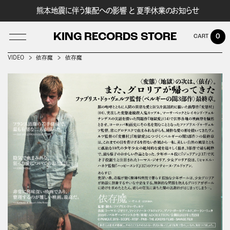
熊本地震に伴う集配への影響 と 夏季休業のお知らせ
KING RECORDS STORE
0
VIDEO
依存魔
依存魔
LOG IN