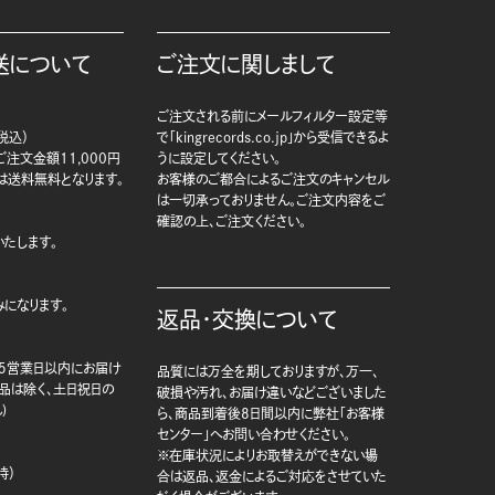
送について
ご注文に関しまして
ご注文される前にメールフィルター設定等
税込）
で「kingrecords.co.jp」から受信できるよ
注文金額11,000円
うに設定してください。
は送料無料となります。
お客様のご都合によるご注文のキャンセル
は一切承っておりません。ご注文内容をご
確認の上、ご注文ください。
たします。
になります。
返品・交換について
5営業日以内にお届け
品質には万全を期しておりますが、万一、
商品は除く、土日祝日の
破損や汚れ、お届け違いなどございました
)
ら、商品到着後8日間以内に弊社「お客様
センター」へお問い合わせください。
※在庫状況によりお取替えができない場
時）
合は返品、返金によるご対応をさせていた