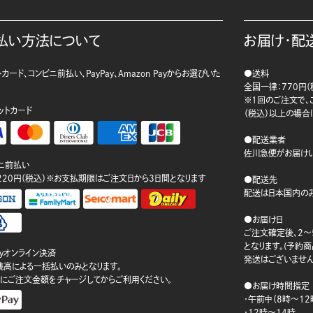
払い方法について
お届け・配
カード、コンビニ前払い、PayPay、Amazon Payからお選びいた
●送料
。
全国一律：770円（
※1回のご注文で、ご
ットカード
（税込）以上の場合
●配送業者
佐川急便がお届けい
ニ前払い
220円（税込）※お支払期限はご注文日から3日間となります
●配送先
配送は日本国内のみ
●お届け日
ご注文確定後、2～
となります。(予約
ayオンライン決済
発送はございません
ay残高による一括払いのみとなります。
にご注文金額をチャージしてからご利用ください。
●お届け時間指定
・午前中（8時～12
・12時～14時