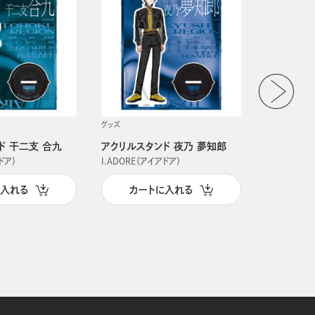
グッズ
グッズ
ド 干二支 合九
アクリルスタンド 夜乃 夢知郎
アクリルス
ドア）
I.ADORE（アイアドア）
I.ADORE（
に入れる
カートに入れる
カー