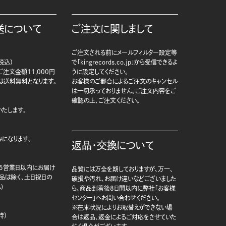
送について
ご注文に関しまして
ご注文される前にメールフィルター設定等
税込）
で「kingrecords.co.jp」から受信できるよ
注文金額11,000円
うに設定してください。
は送料無料となります。
お客様のご都合によるご注文のキャンセル
は一切承っておりません。ご注文内容をご
確認の上、ご注文ください。
たします。
になります。
返品・交換について
5営業日以内にお届け
品質には万全を期しておりますが、万一、
商品は除く、土日祝日の
破損や汚れ、お届け違いなどございました
)
ら、商品到着後8日間以内に弊社「お客様
センター」へお問い合わせください。
※在庫状況によりお取替えができない場
時）
合は返品、返金によるご対応をさせていた