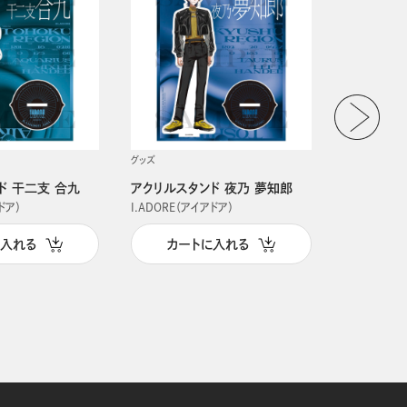
グッズ
グッズ
ド 干二支 合九
アクリルスタンド 夜乃 夢知郎
アクリルス
ドア）
I.ADORE（アイアドア）
I.ADORE（
に入れる
カートに入れる
カー