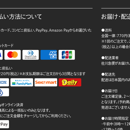
払い方法について
お届け・配
カード、コンビニ前払い、PayPay、Amazon Payからお選びいた
●送料
。
全国一律：770円（
※1回のご注文で、ご
ットカード
（税込）以上の場合
●配送業者
佐川急便がお届けい
ニ前払い
220円（税込）※お支払期限はご注文日から3日間となります
●配送先
配送は日本国内のみ
●お届け日
ご注文確定後、2～
となります。(予約
ayオンライン決済
発送はございません
ay残高による一括払いのみとなります。
にご注文金額をチャージしてからご利用ください。
●お届け時間指定
・午前中（8時～12
・12時～14時