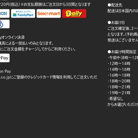
220円（税込）※お支払期限はご注文日から3日間となります
●配送先
配送は日本国内のみ
●お届け日
ご注文確定後、2～
となります。(予約
ayオンライン決済
発送はございません
ay残高による一括払いのみとなります。
にご注文金額をチャージしてからご利用ください。
●お届け時間指定
・午前中（8時～12
・12時～14時
・14時～16時
n Pay
・16時～18時
on.co.jpにご登録のクレジットカード情報を利用してご注文いただ
・18時～20時
・18時～21時
・19時～21時
・希望なし
からお選びいただけ