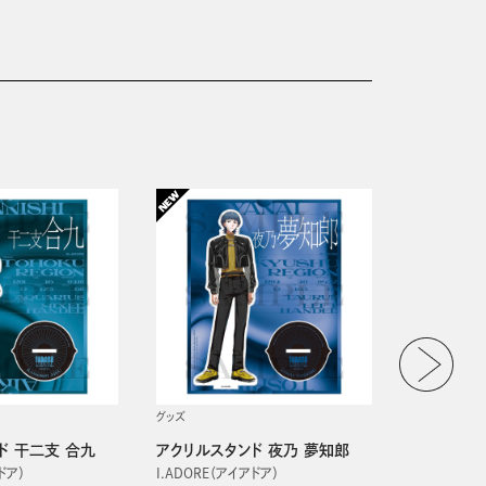
グッズ
グッズ
ド 干二支 合九
アクリルスタンド 夜乃 夢知郎
アクリルス
ドア）
I.ADORE（アイアドア）
I.ADORE（