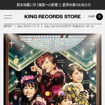
熊本地震に伴う集配への影響 と 夏季休業のお知らせ
KING RECORDS STORE
0
ARTIST
ももいろクローバーＺ
ももいろクリスマス2019 -冬空のミラーボール-
LOG IN